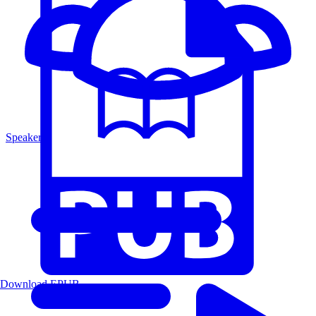
Speakers
Download EPUB