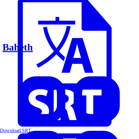
Baheth
Download SRT