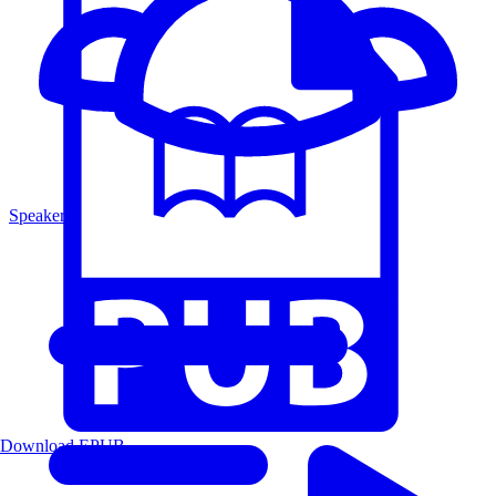
Speakers
Download EPUB