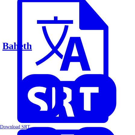
Baheth
Download SRT