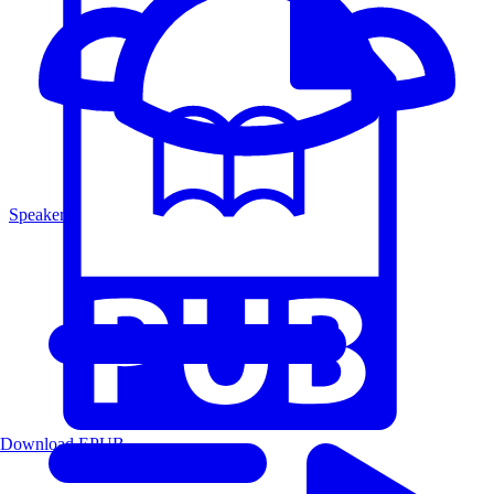
Speakers
Download EPUB