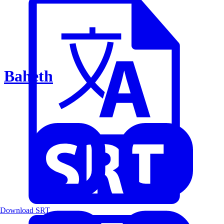
Baheth
Download SRT