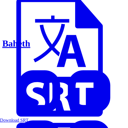
Baheth
Download SRT