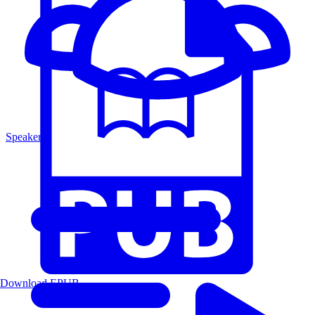
Speakers
Download EPUB