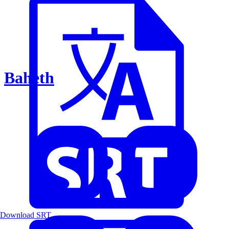
Baheth
Download SRT