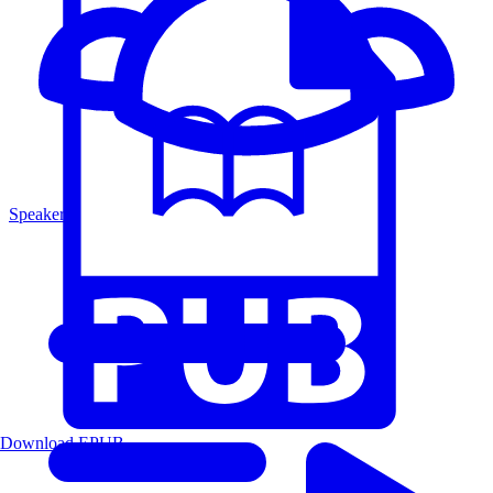
Speakers
Download EPUB