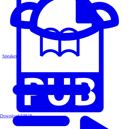
Speakers
Download EPUB