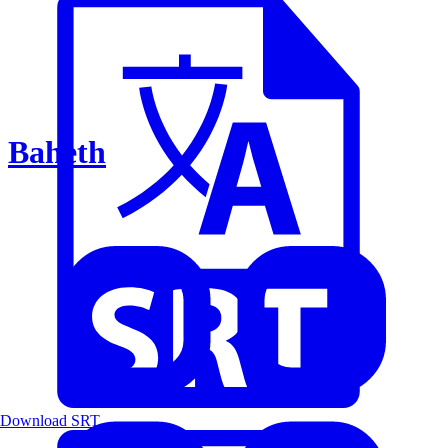
Baheth
Download SRT