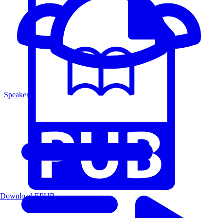
Speakers
Download EPUB