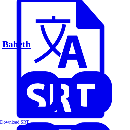
Baheth
Download SRT