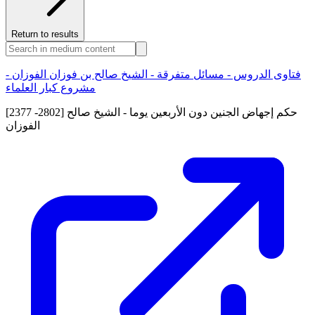
Return to results
فتاوى الدروس - مسائل متفرقة - الشيخ صالح بن فوزان الفوزان -
مشروع كبار العلماء
[2377 -2802] حكم إجهاض الجنين دون الأربعين يوما - الشيخ صالح
الفوزان