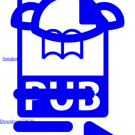
Speakers
Download EPUB