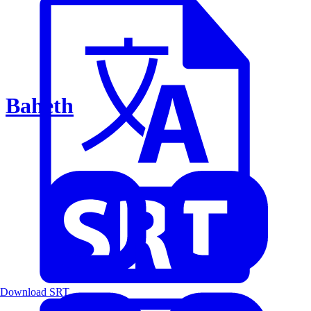
Baheth
Download SRT