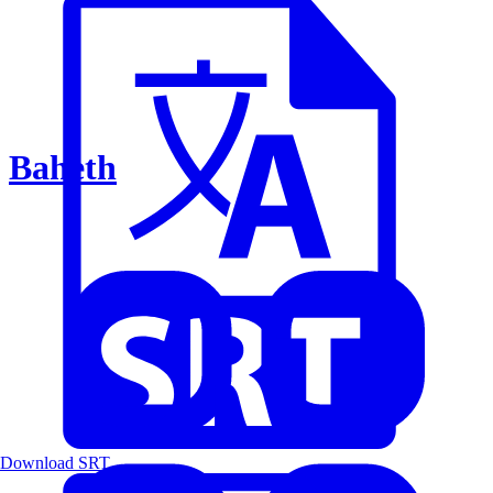
Baheth
Download SRT