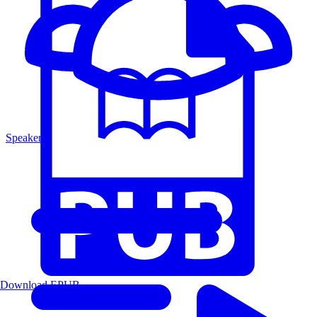
Speakers
Download EPUB