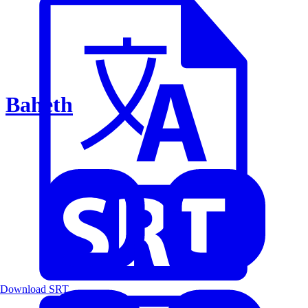
Baheth
Download SRT