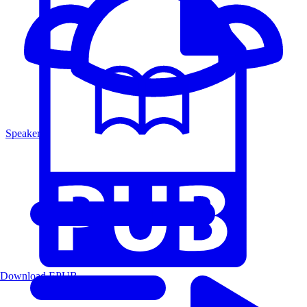
Speakers
Download EPUB