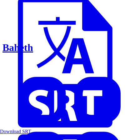
Baheth
Download SRT