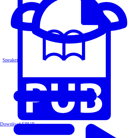
Speakers
Download EPUB