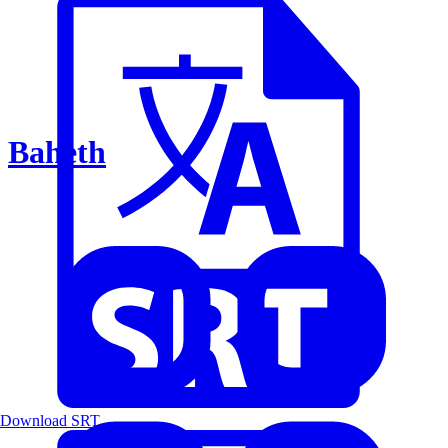
Baheth
Download SRT