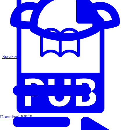
Speakers
Download EPUB