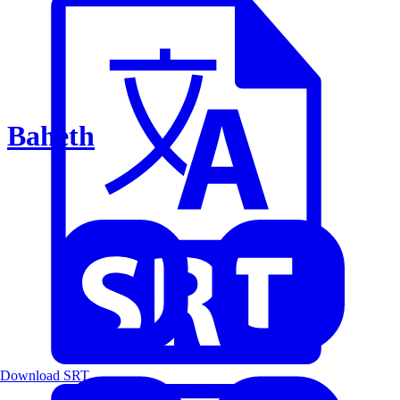
Baheth
Download SRT