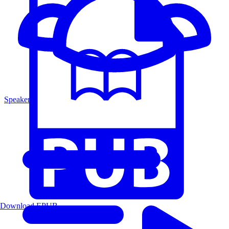
Speakers
Download EPUB