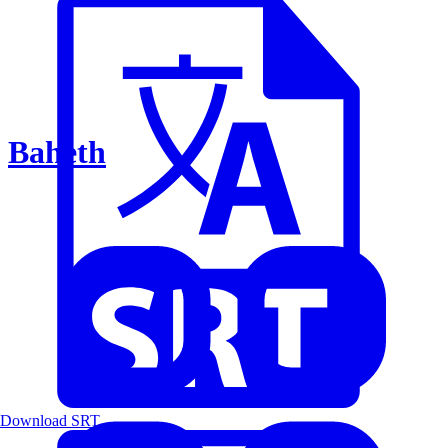
Baheth
Download SRT