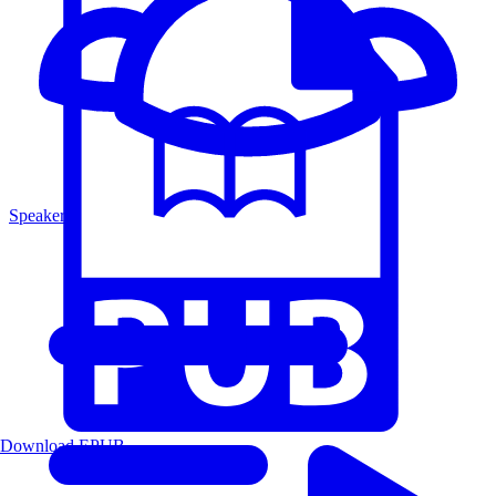
Speakers
Download EPUB