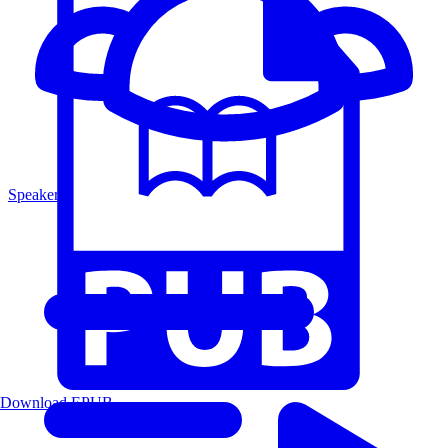
Speakers
Download EPUB