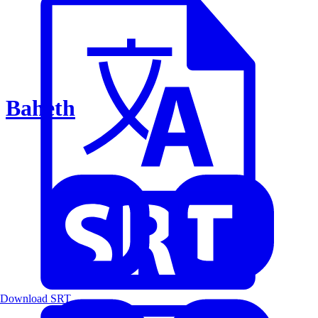
Baheth
Download SRT