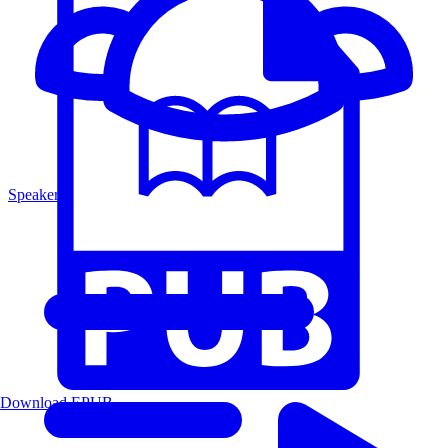
Speakers
Download EPUB