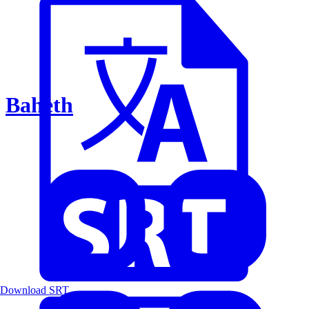
Baheth
Download SRT