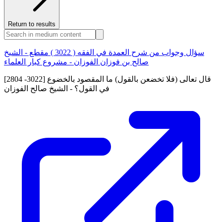
Return to results
سؤال وجواب من شرح العمدة في الفقه ( 3022 ) مقطع - الشيخ
صالح بن فوزان الفوزان - مشروع كبار العلماء
[2804 -3022] قال تعالى (فلا تخضعن بالقول) ما المقصود بالخضوع
في القول؟ - الشيخ صالح الفوزان