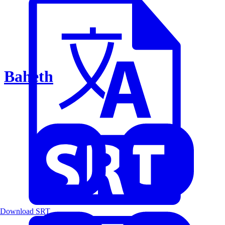
Baheth
Download SRT