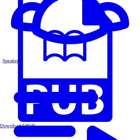
Speakers
Download EPUB