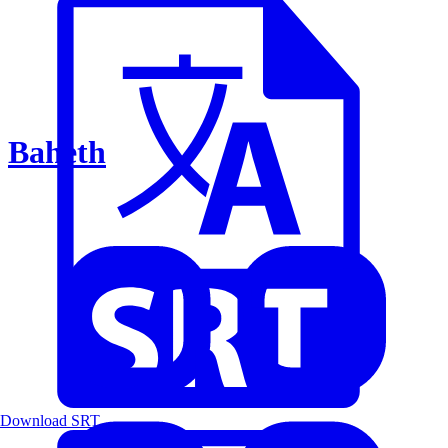
Baheth
Download SRT