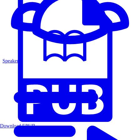
Speakers
Download EPUB