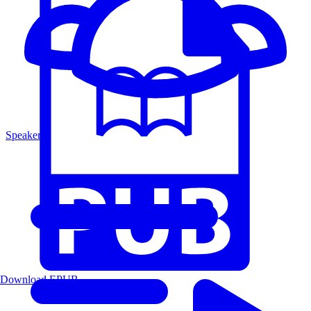
Speakers
Download EPUB