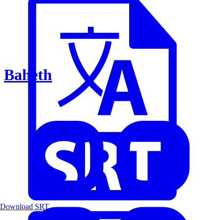
Baheth
Download SRT