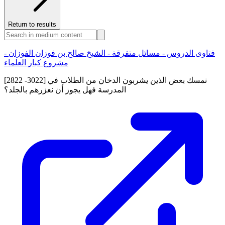
Return to results
فتاوى الدروس - مسائل متفرقة - الشيخ صالح بن فوزان الفوزان -
مشروع كبار العلماء
[2822 -3022] نمسك بعض الذين يشربون الدخان من الطلاب في
المدرسة فهل يجوز أن نعزرهم بالجلد؟