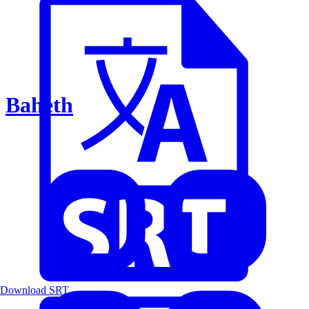
Baheth
Download SRT