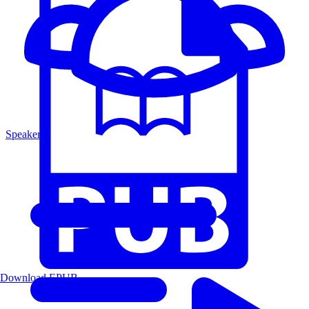
Speakers
Download EPUB