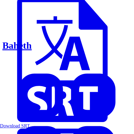
Baheth
Download SRT