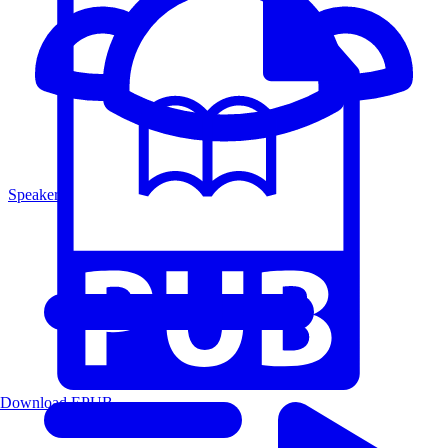
Speakers
Download EPUB