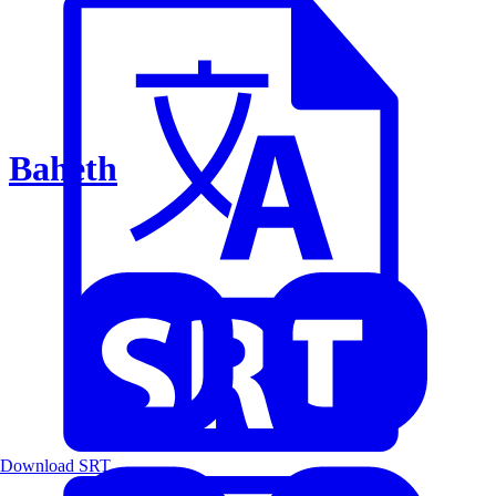
Baheth
Download SRT