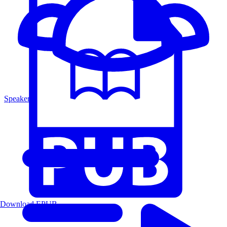
Speakers
Download EPUB