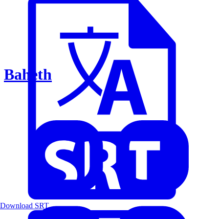
Baheth
Download SRT