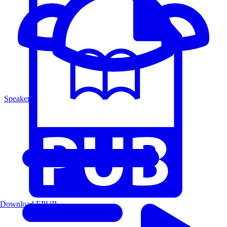
Speakers
Download EPUB