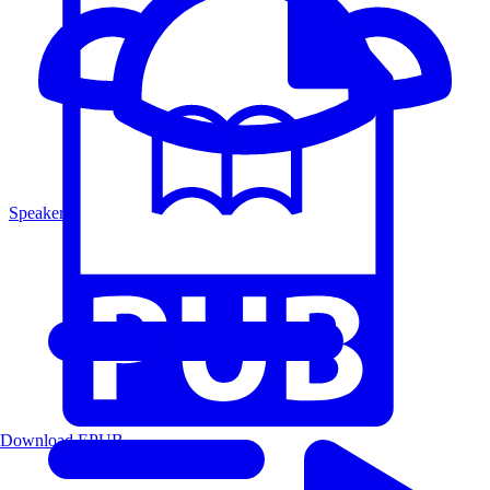
Speakers
Download EPUB