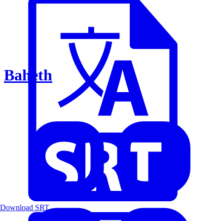
Baheth
Download SRT