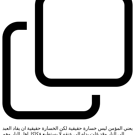
يعني المؤمن ليس خسارة حقيقية لكن الخسارة حقيقية ان يقاد العبد
الى النار وقد غلت يداه الى عنقه لا يستطيع فكاكا. اهل النار وهم