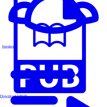
Speakers
Download EPUB