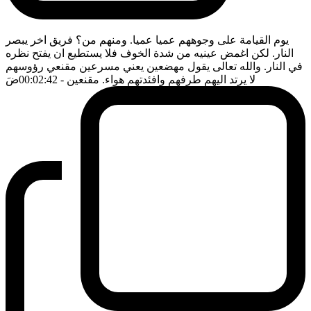
يوم القيامة على وجوههم عميا عميا. ومنهم من؟ فريق اخر يبصر
النار. لكن اغمض عينيه من شدة الخوف فلا يستطيع ان يفتح نظره
في النار. والله تعالى يقول مهضعين يعني مسرعين مقنعي رؤوسهم
لا يرتد اليهم طرفهم وافئدتهم هواء. مقنعين
- 00:02:42
ضَ