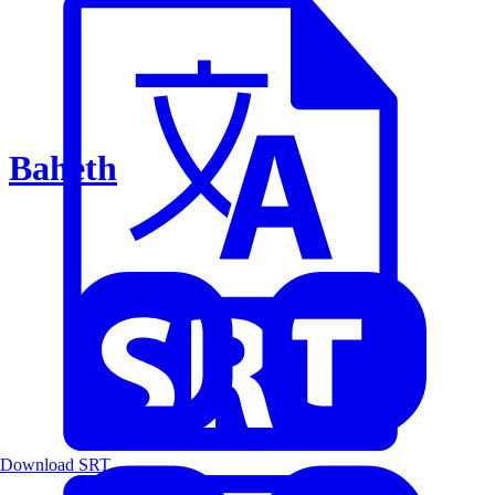
Baheth
Download SRT