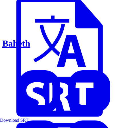
Baheth
Download SRT