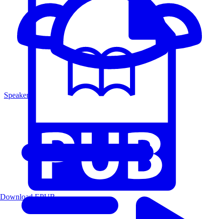
Speakers
Download EPUB