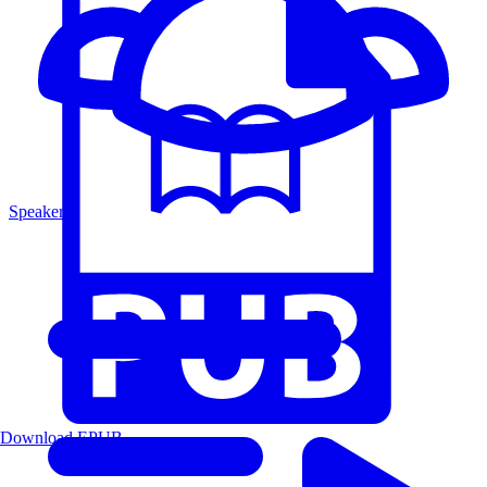
Speakers
Download EPUB