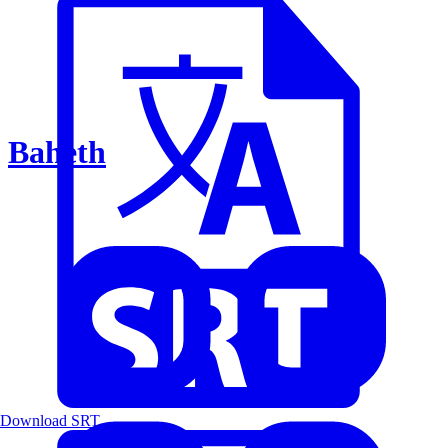
Baheth
Download SRT