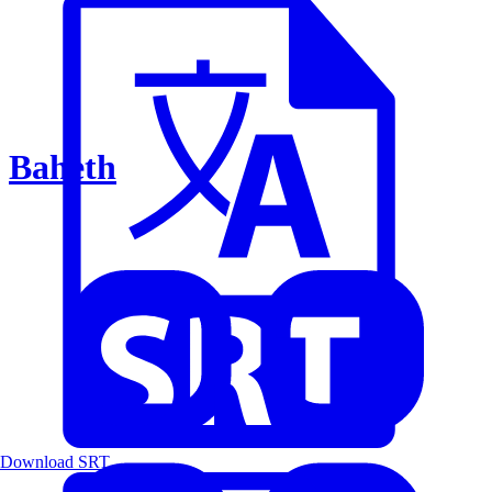
Baheth
Download SRT