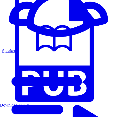
Speakers
Download EPUB