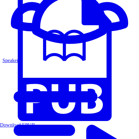
Speakers
Download EPUB