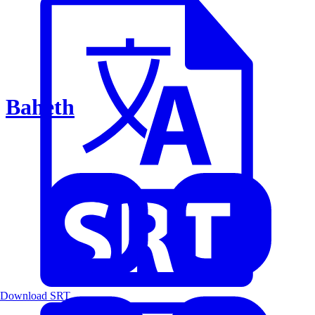
Baheth
Download SRT