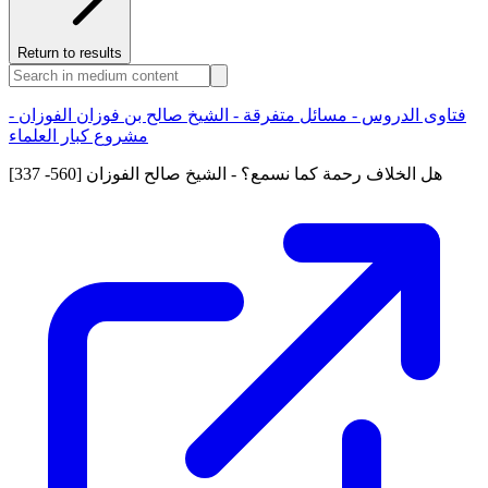
Return to results
فتاوى الدروس - مسائل متفرقة - الشيخ صالح بن فوزان الفوزان -
مشروع كبار العلماء
[337 -560] هل الخلاف رحمة كما نسمع؟ - الشيخ صالح الفوزان