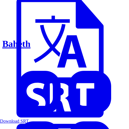
Baheth
Download SRT