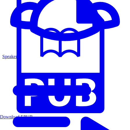
Speakers
Download EPUB