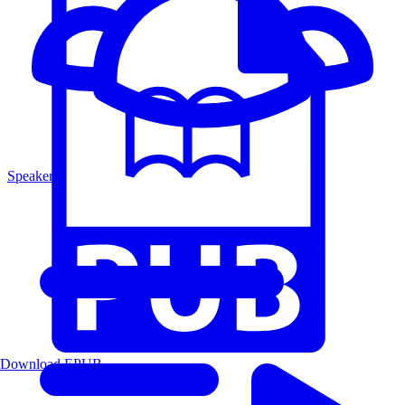
Speakers
Download EPUB