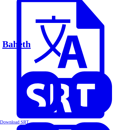
Baheth
Download SRT