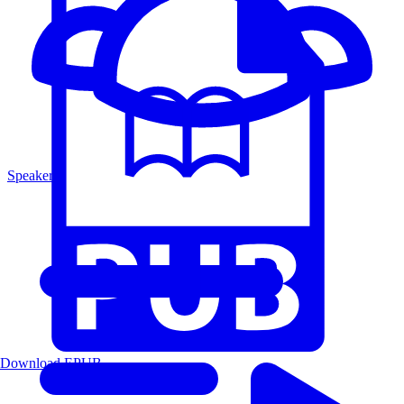
Speakers
Download EPUB