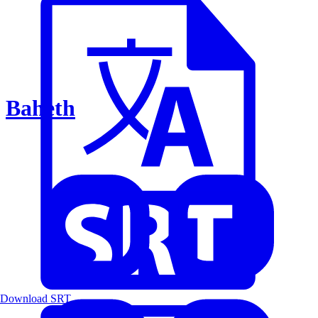
Baheth
Download SRT