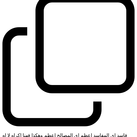
فاسد اي المفاسد اعظم اي المصالح اعظم وهكذا فهنا اكراه لا اه