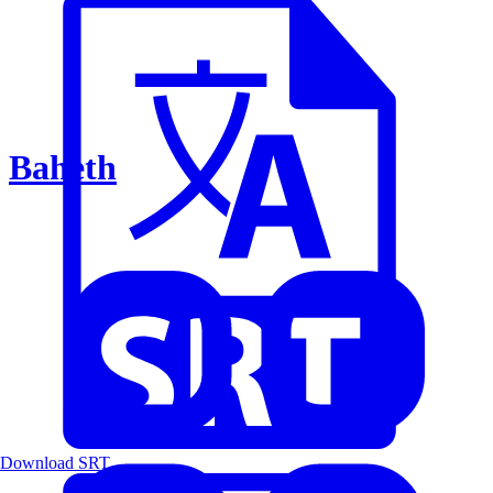
Baheth
Download SRT