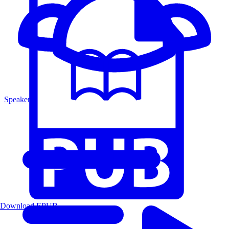
Speakers
Download EPUB