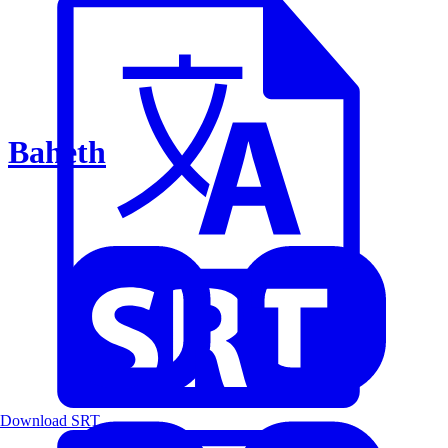
Baheth
Download SRT