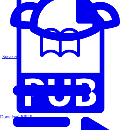
Speakers
Download EPUB