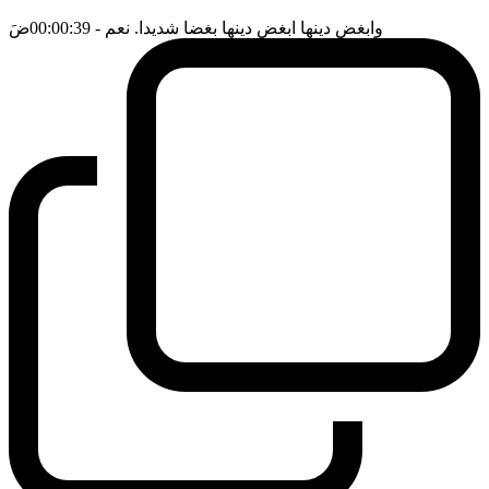
وابغض دينها ابغض دينها بغضا شديدا. نعم
- 00:00:39
ضَ