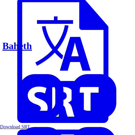
Baheth
Download SRT