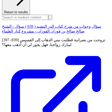
Return to results
سؤال وجواب من شرح كتاب الدر النضيد ( 939 ) سؤال - الشيخ
صالح صالح بن فوزان الفوزان - مشروع كبار العلماء
[397 -939] تزوجت من نصرانية فطلبت مني الذهاب إلى القسيس
ليبارك زواجنا، فهل يجوز لي أن أذهب معها؟