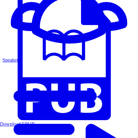
Speakers
Download EPUB