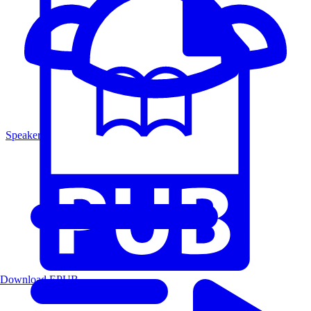
Speakers
Download EPUB