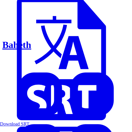
Baheth
Download SRT