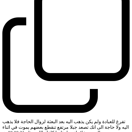
تفرغ للعبادة ولم يكن يذهب اليه بعد البعثة لزوال الحاجة فلا يذهب
اليه ولا حاجة الى انك تصعد جبلا مرتفع تنقطع بعضهم يموت في اثناء