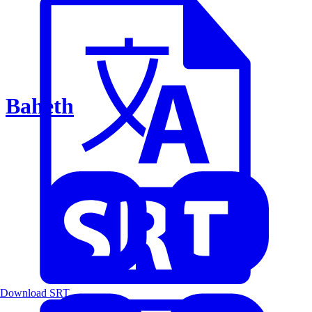
Baheth
Download SRT