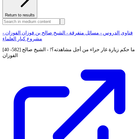
Return to results
فتاوى الدروس - مسائل متفرقة - الشيخ صالح بن فوزان الفوزان -
مشروع كبار العلماء
[40 -582] ما حكم زيارة غار حراء من أجل مشاهدته؟! - الشيخ صالح
الفوزان