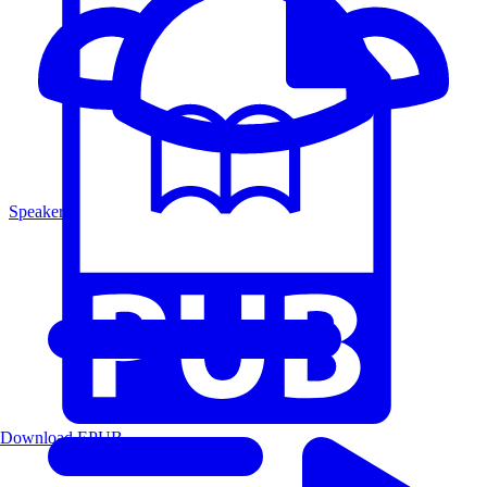
Speakers
Download EPUB