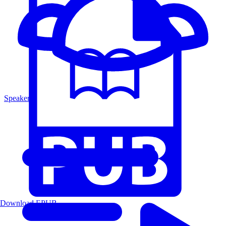
Speakers
Download EPUB