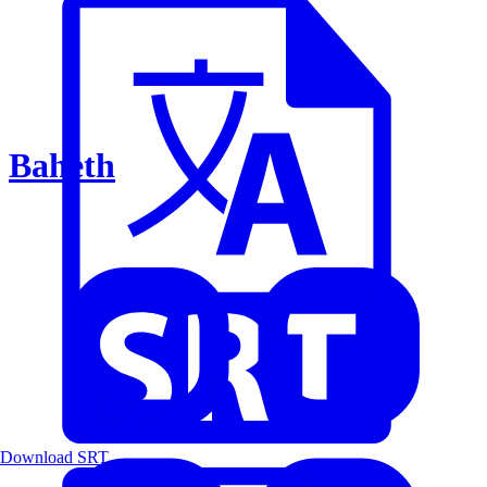
Baheth
Download SRT