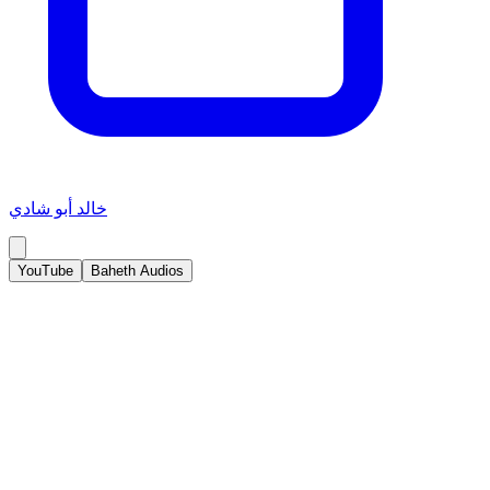
خالد أبو شادي
YouTube
Baheth Audios