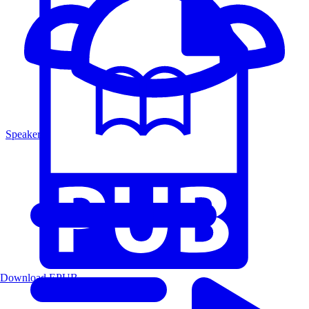
Speakers
Download EPUB