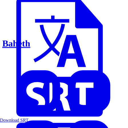
Baheth
Download SRT