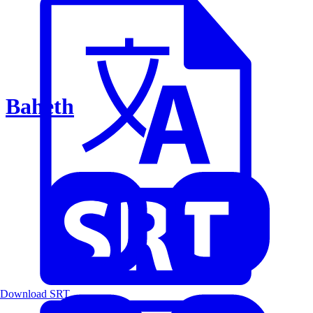
Baheth
Download SRT