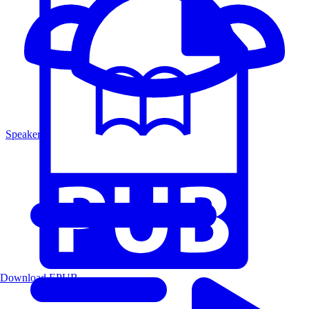
Speakers
Download EPUB