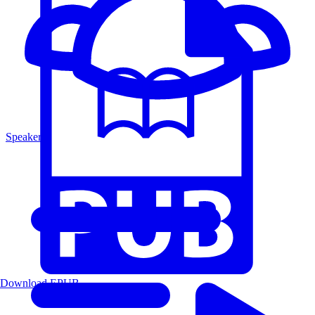
Speakers
Download EPUB