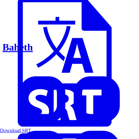
Baheth
Download SRT