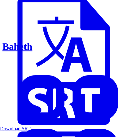
Baheth
Download SRT