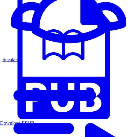
Speakers
Download EPUB