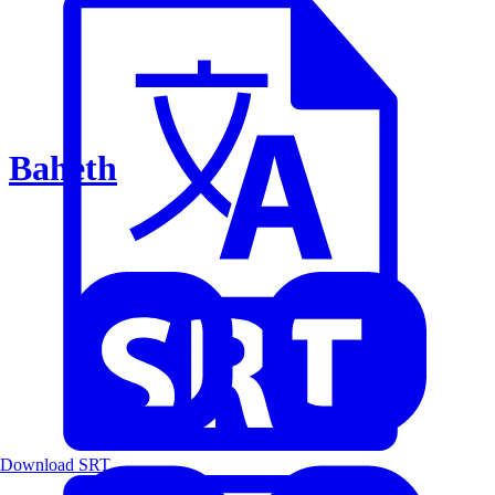
Baheth
Download SRT