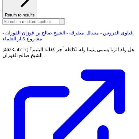
Return to results
فتاوى الدروس - مسائل متفرقة - الشيخ صالح بن فوزان الفوزان -
مشروع كبار العلماء
[4623- 4717] هل ولد الزنا يسمى يتيما وله لكافله أجر كفالة اليتيم؟
- الشيخ صالح الفوزان