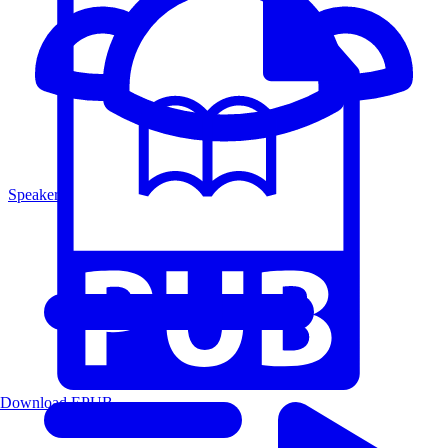
Speakers
Download EPUB