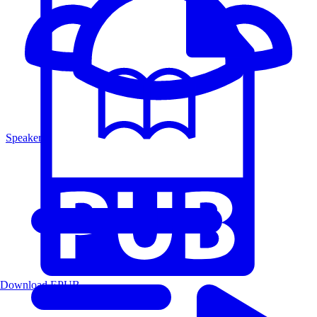
Speakers
Download EPUB