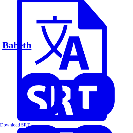
Baheth
Download SRT