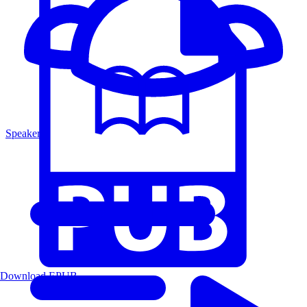
Speakers
Download EPUB