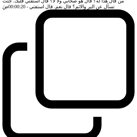
من قال هذا له؟ قال هو صحابي ولا لا؟ قال استفتي قلبك. جئت
تسأل عن البر والاثم؟ قال نعم. قال استفتي
- 00:00:20
ضَ