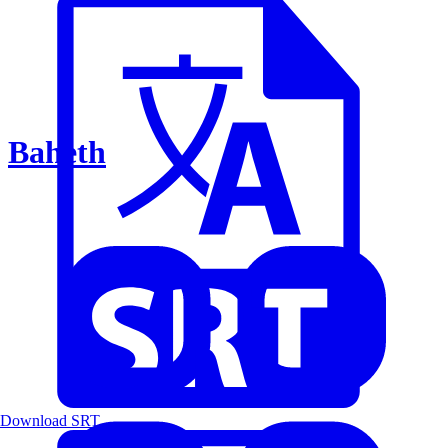
Baheth
Download SRT