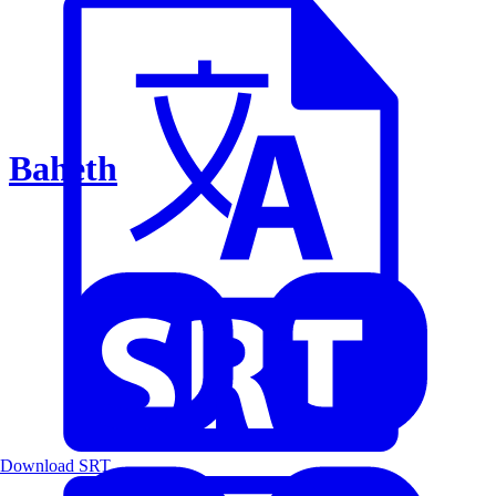
Baheth
Download SRT