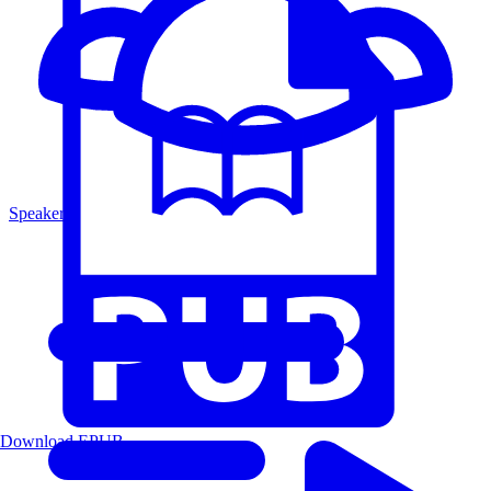
Speakers
Download EPUB