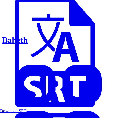
Baheth
Download SRT