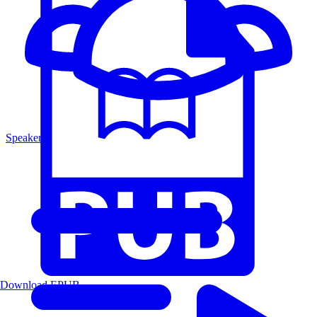
Speakers
Download EPUB