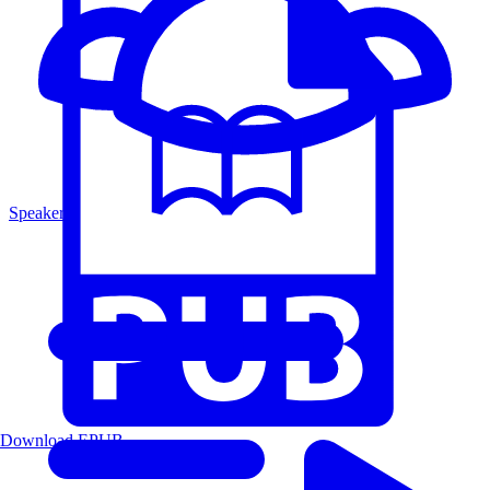
Speakers
Download EPUB