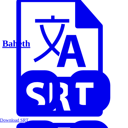
Baheth
Download SRT