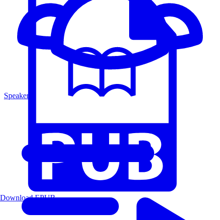
Speakers
Download EPUB