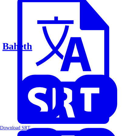
Baheth
Download SRT