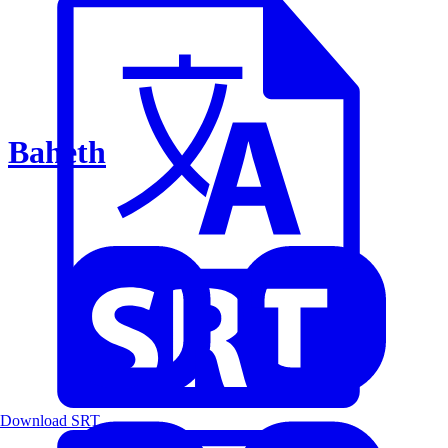
Baheth
Download SRT