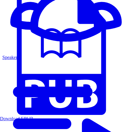
Speakers
Download EPUB